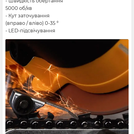
- Швидкість обертання
5000 об/хв
- Кут заточування
(вправо / вліво) 0-35 °
- LED-підсвічування