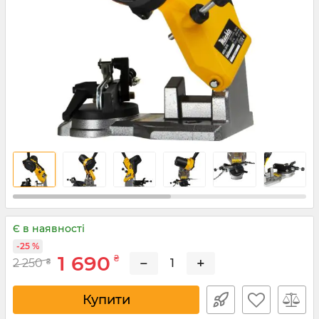
Є в наявності
-25 %
1 690
₴
−
+
2 250
₴
Купити