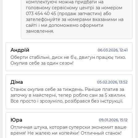
комплектуючі можна придбати на
головному сервісному центрі за номером
073 454 40 45 (продаж запчастин) або
зателефонуйте за номерами вказаними на
сайті і ми допоможемо оформити
замовлення.
Андрій
06.03.2026, 12:41
Оберти стабільні, диск не б'є, двигун працює тихо.
Окупив себе за один сезон!
Діма
05.02.2026, 13:52
Станок окупив себе за тиждень. Раніше платив за
заточку в майстерні, тепер роблю сам за 5 хвилин.
Все просто і зрозуміло, розібрався без інструкції.
Юра
09.01.2026, 15:12
Отличная штука, которая суперски экономит ваше
время! Не жалею ни копейки! Отличный станок!