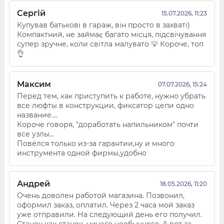
Сергій
15.07.2026, 11:23
Купував батькові в гараж, він просто в захваті)
Компактний, не займає багато місця, підсвічування
супер зручне, коли світла малувато 💡 Короче, топ
👌
Максим
07.07.2026, 15:24
Перед тем, как приступить к работе, нужно убрать
все люфты в конструкции, фиксатор цепи одно
название....
Короче говоря, "доработать напильником" почти
все узлы...
Повёлся только из-за гарантии,ну и много
инструмента одной фирмы,удобно
Андрей
18.05.2026, 11:20
Очень доволен работой магазина. Позвонил,
оформил заказ, оплатил. Через 2 часа мой заказ
уже отправили. На следующий день его получил.