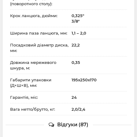
(поворотного столу):
Крок ланцюга, дюйми:
0,325"
3/8"
Ширина паза ланцюга, мм:
1,1 – 2,0
Посадковий діаметр диска,
22,2
мм:
Довжина мережевого
0,35
шнура, м:
Габарити упаковки
195x250x170
(Д×Ш×В), мм:
Гарантія, міс:
24
Вага нетто/брутто, кг:
2,0/2,4
Відгуки (87)