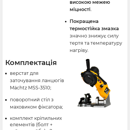
високою межею
міцності
.
Покращена
термостійка змазка
значно знижує силу
тертя та температуру
нагріву.
Комплектація
верстат для
заточування ланцюгів
Mächtz MSS-3510;
поворотний стіл з
маховиком фіксатора;
комплект кріпильних
елементів (болт +