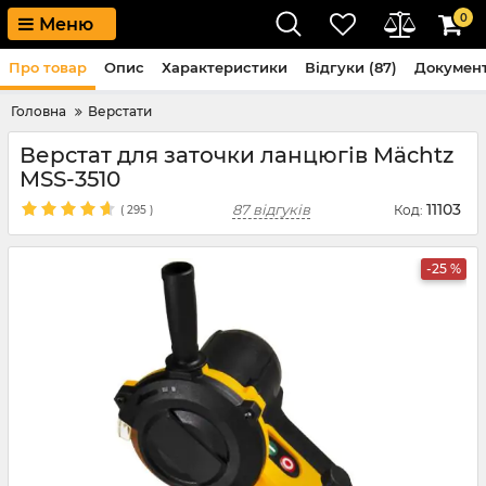
0
Меню
Про товар
Опис
Характеристики
Відгуки (87)
Докумен
Головна
Верстати
Верстат для заточки ланцюгів Mächtz
MSS-3510
11103
87 відгуків
Код:
(
295
)
-25 %