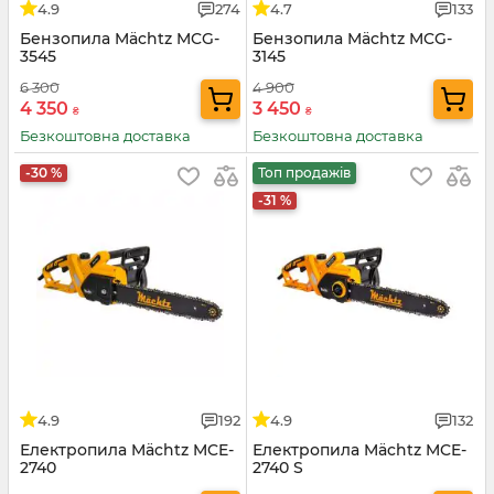
4.9
274
4.7
133
Бензопила Mächtz MCG-
Бензопила Mächtz MCG-
3545
3145
6 300
4 900
4 350
3 450
₴
₴
Безкоштовна доставка
Безкоштовна доставка
-30 %
Топ продажів
-31 %
4.9
192
4.9
132
Електропила Mächtz MCE-
Електропила Mächtz MCE-
2740
2740 S