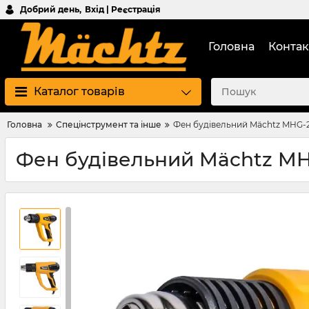
Добрий день,
Вхід | Реєстрація
Головна
Контак
Каталог товарів
Головна
Спецінструмент та інше
Фен будівельний Mächtz MHG-
Фен будівельний Mächtz M