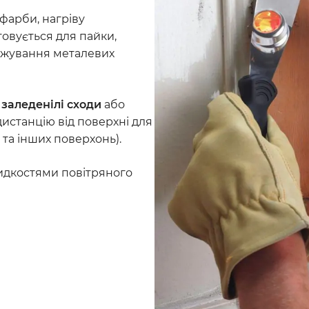
фарби, нагріву
товується для пайки,
рожування металевих
заледенілі сходи
або
истанцію від поверхні для
та інших поверхонь).
идкостями повітряного