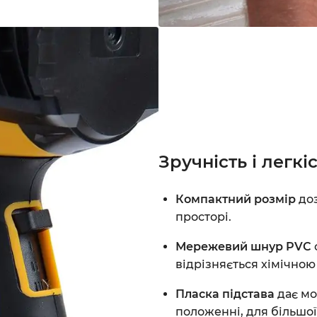
Зручність і легкі
Компактний розмір
доз
просторі.
Мережевий шнур PVC
відрізняється хімічною 
Пласка підстава
дає мо
положенні, для більшої