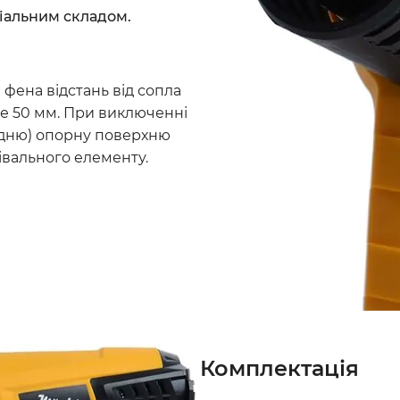
ціальним складом.
ена відстань від сопла
ше 50 мм. При виключенні
адню) опорну поверхню
вального елементу.
Комплектація