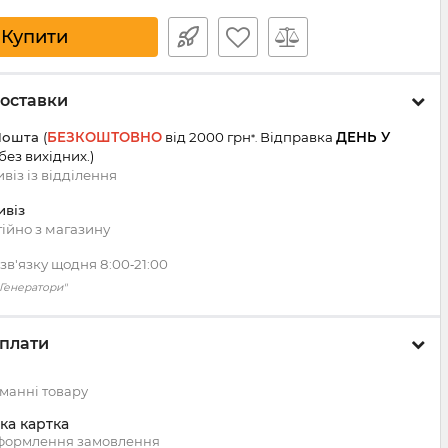
Купити
оставки
Пошта
(
БЕЗКОШТОВНО
від 2000 грн
Відправка
ДЕНЬ У
*.
 без вихідних.
)
віз із
відділення
ивіз
ійно з магазину
зв'язку щодня 8:00‑21:00
 "Генератори"
плати
манні товару
ка картка
оформлення замовлення