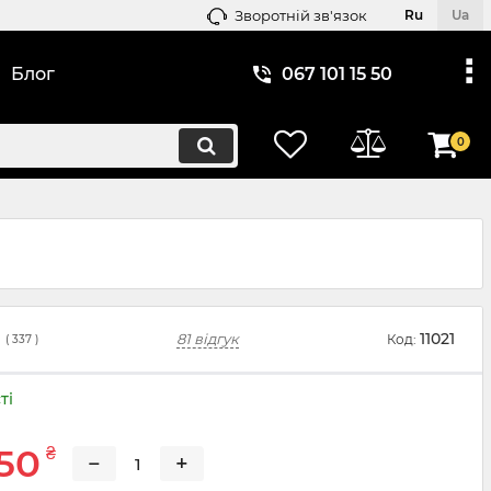
Зворотній зв'язок
Ru
Ua
Блог
067 101 15 50
0
11021
81 відгук
Код:
(
337
)
ті
50
₴
−
+