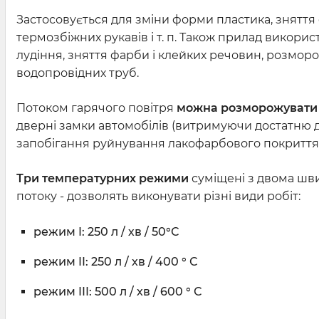
Застосовується для зміни форми пластика, зняття 
термозбіжних рукавів і т. п. Також прилад викорис
лудіння, зняття фарби і клейких речовин, розмо
водопровідних труб.
Потоком гарячого повітря
можна розморожувати 
дверні замки автомобілів (витримуючи достатню д
запобігання руйнування лакофарбового покриття 
Три температурних режими
суміщені з двома шв
потоку - дозволять виконувати різні види робіт:
режим I: 250 л / хв / 50°С
режим II: 250 л / хв / 400 ° С
режим III: 500 л / хв / 600 ° С