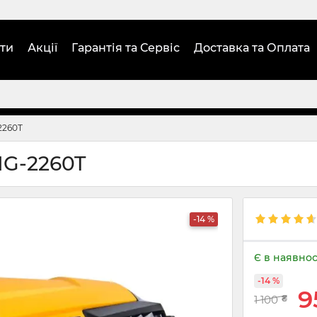
ти
Акції
Гарантія та Сервіс
Доставка та Оплата
2260T
HG-2260T
-14 %
Є в наявнос
-14 %
9
1 100
₴