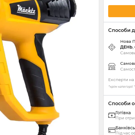
Способи д
Нова 
ДЕНЬ
,
Самови
Самов
Самост
Експерти на 
*крім категорії
Способи о
Готівка
При отри
Банківсь
Під час 