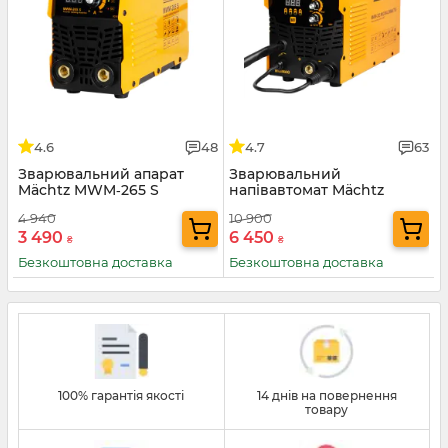
4.6
48
4.7
63
Зварювальний апарат
Зварювальний
Mächtz MWM‑265 S
напівавтомат Mächtz
MWM‑305
4 940
10 900
MIG/MAG/MMA/TIG
3 490
6 450
₴
₴
Безкоштовна доставка
Безкоштовна доставка
100% гарантія якості
14 днів на повернення
товару