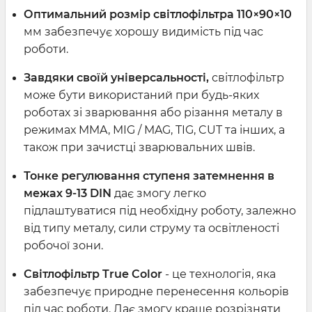
Оптимальний розмір світлофільтра 110×90×10
мм забезпечує хорошу видимість під час
роботи.
Завдяки своїй універсальності,
світлофільтр
може бути використаний при будь-яких
роботах зі зварювання або різання металу в
режимах MMA, MIG / MAG, TIG, CUT та інших, а
також при зачистці зварювальних швів.
Тонке регулювання ступеня затемнення в
межах 9-13 DIN
дає змогу легко
підлаштуватися під необхідну роботу, залежно
від типу металу, сили струму та освітленості
робочої зони.
Світлофільтр True Color
- це технологія, яка
забезпечує природне перенесення кольорів
під час роботи. Дає змогу краще розрізняти