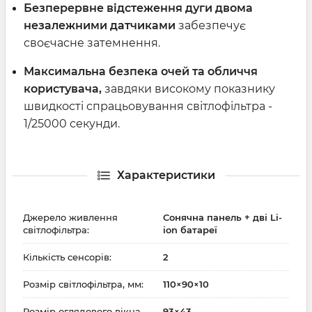
Безперервне відстеження дуги двома
незалежними датчиками
забезпечує
своєчасне затемнення.
Максимальна безпека очей та обличчя
користувача,
завдяки високому показнику
швидкості спрацьовування світлофільтра -
1/25000 секунди.
Характеристики
Джерело живлення
Сонячна панель + дві Li-
світлофільтра:
ion батареї
Кількість сенсорів:
2
Розмір світлофільтра, мм:
110×90×10
Розмір оглядового вікна,
93×43