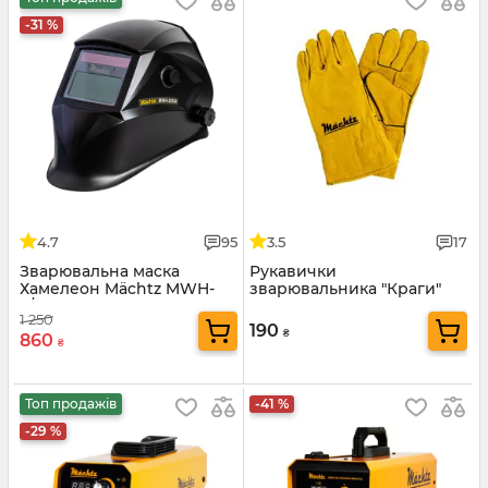
-31 %
4.7
95
3.5
17
Зварювальна маска
Рукавички
Хамелеон Mächtz MWH-
зварювальника "Краги"
2/254
Mächtz
1 250
190
₴
860
₴
Топ продажів
-41 %
-29 %