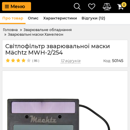
0
Меню
Про товар
Опис
Характеристики
Відгуки (12)
Головна
Зварювальне обладнання
Зварювальні маски Хамелеон
Світлофільтр зварювальної маски
Mächtz MWH-2/254
50145
12 відгуків
Код:
(
86
)