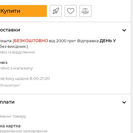
Купити
оставки
Пошта
(
БЕЗКОШТОВНО
від 2000 грн
Відправка
ДЕНЬ У
*.
 без вихідних.
)
віз із
відділення
ивіз
ійно з магазину
зв'язку щодня 8:00‑21:00
 "Генератори"
плати
манні товару
ка картка
оформлення замовлення