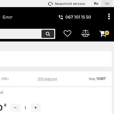
Зворотній зв'язок
Ru
Ua
Блог
067 101 15 50
0
11087
104 відгуки
Код:
(
516
)
ті
0
₴
−
+