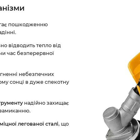
ханізми
гає пошкодженню
дінні.
но відводить тепло від
чи час безперервної
ягненні небезпечних
ому сонці в дуже спекотну
трументу
надійно захищає
 замиканню.
іцної легованої сталі
, що