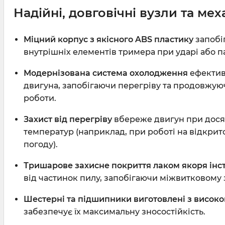
Надійні, довговічні вузли та ме
Міцний корпус з якісного ABS пластику
запобі
внутрішніх елементів тримера при ударі або па
Модернізована система охолодження
ефектив
двигуна, запобігаючи перегріву та продовжую
роботи.
Захист від перегріву
вбереже двигун при дос
температур (наприклад, при роботі на відкрит
погоду).
Тришарове захисне покриття лаком якоря інс
від частинок пилу, запобігаючи міжвитковому
Шестерні та підшипники виготовлені з високом
забезпечує їх максимальну зносостійкість.