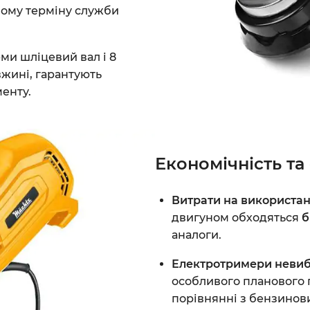
ому терміну служби
ми шліцевий вал і 8
вжині, гарантують
менту.
Економічність та
Витрати на використан
двигуном обходяться
б
аналоги.
Електротримери невиба
особливого планового 
порівнянні з бензинов