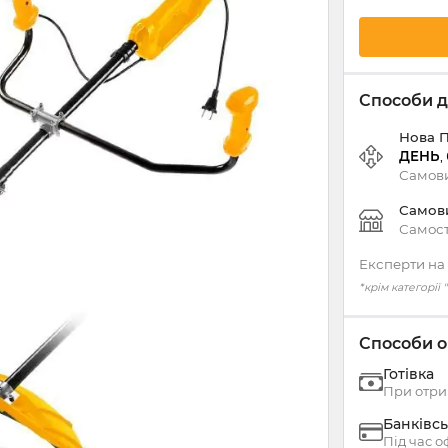
Способи д
Нова 
ДЕНЬ
,
Самови
Самов
Самост
Експерти на 
*крім категорії
Способи о
Готівка
При отри
Банківсь
Під час 