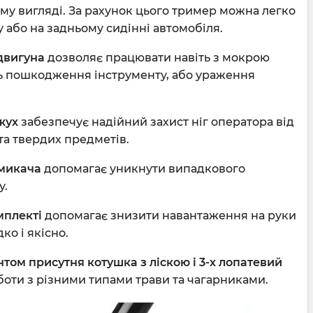
му вигляді. За рахунок цього тример можна легко
 або на задньому сидінні автомобіля.
двигуна
дозволяє працювати навіть з мокрою
ь пошкодження інструменту, або ураження
жух
забезпечує надійний захист ніг оператора від
 та твердих предметів.
имикача
допомагає уникнути випадкового
у.
мплекті
допомагає знизити навантаження на руки
ко і якісно.
нтом присутня котушка з ліскою і 3-х лопатевий
боти з різними типами трави та чагарниками.