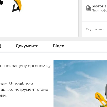
Безготі
Після оф
Поділитися:
)
Документи
Відео
, покращену ергономіку і
ням, U-подібною
ацією, інструмент стане
оки.