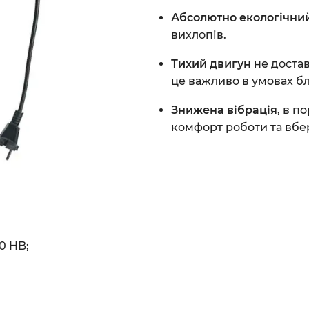
Абсолютно екологічний
вихлопів.
Тихий двигун
не достав
це важливо в умовах бли
Знижена вібрація
, в п
комфорт роботи та вбер
0 HB;