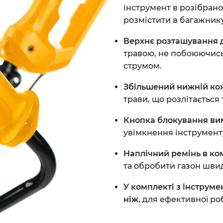
інструмент в розібрано
розмістити в багажнику
Верхнє розташування 
травою, не побоюючис
струмом.
Збільшений нижній ко
трави, що розлітається
Кнопка блокування в
увімкнення інструмент
Наплічний ремінь в ко
та обробити газон швид
У комплекті з інструме
ніж
, для ефективної ро