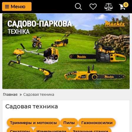
0
Меню
Главная
Садовая техника
Садовая техника
Триммеры и мотокосы
Пилы
Газонокосилки
Секаторы
Измельчители
Заточные станки