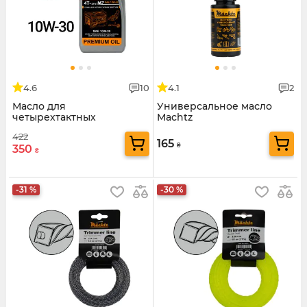
4.6
10
4.1
2
Масло для
Универсальное масло
четырехтактных
Machtz
двигателей Mächtz 4T-
422
SYNTMZ 10W-30
165
₴
350
₴
-31 %
-30 %