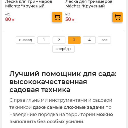
Леска для триммеров
Леска для триммеров
Mächtz "Крученый
Mächtz "Крученый
квадрат с кордом" 3,0 мм
квадрат" 2,4 мм 15 м
115
70
15 м
80
50
₴
₴
« назад
1
2
3
4
все
вперёд »
Лучший помощник для сада:
высококачественная
садовая техника
С правильными инструментами и садовой
техникой
даже самые сложные задачи
по
наведению порядка на территории
можно
выполнить без особых усилий
.