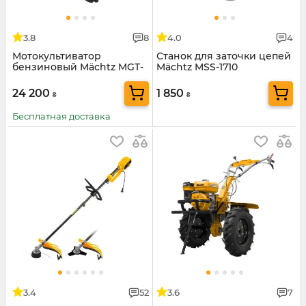
3.8
8
4.0
4
Мотокультиватор
Станок для заточки цепей
бензиновый Mächtz MGT-
Mächtz MSS-1710
5111
24 200
1 850
₴
₴
Бесплатная доставка
3.4
52
3.6
7