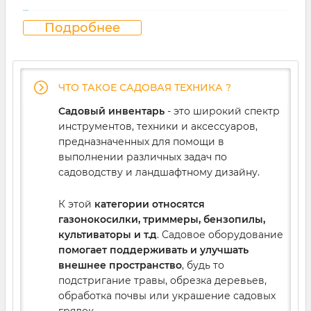
Подробнее
Инвестиции в высококачественный
садовый инвентарь не только
экономят время и усилия, но и
гарантируют отличные результаты.
ЧТО ТАКОЕ САДОВАЯ ТЕХНИКА ?
Садовый инвентарь
- это широкий спектр
инструментов, техники и аксессуаров,
Мы предлагаем
качественные триммеры,
предназначенных для помощи в
пилы, культиваторы, газонокосилки и
выполнении различных задач по
аксессуары
, которые подойдут и для
садоводству и ландшафтному дизайну.
домашнего использования, и для
профессиональных работ, обеспечивая
К этой
категории относятся
исключительную производительность при
газонокосилки, триммеры, бензопилы,
культиваторы и т.д
. Садовое оборудование
каждом использовании.
помогает поддерживать и улучшать
Как выбрать садовую
внешнее пространство
, будь то
технику: на что обратить
подстригание травы, обрезка деревьев,
внимание
обработка почвы или украшение садовых
грядок.