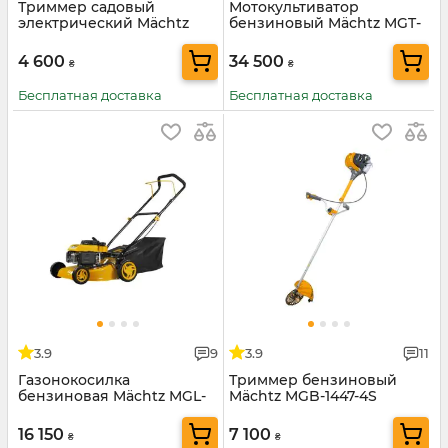
Триммер садовый
Мотокультиватор
электрический Mächtz
бензиновый Mächtz MGT-
MEB-2100 D
6614
4 600
34 500
₴
₴
Бесплатная доставка
Бесплатная доставка
3.9
9
3.9
11
Газонокосилка
Триммер бензиновый
бензиновая Mächtz MGL-
Mächtz MGB-1447-4S
2041
16 150
7 100
₴
₴