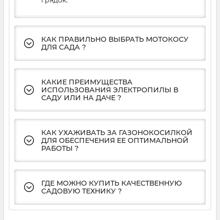
Инвестируя в садовое оборудование,
важно
учитывать целый ряд факторов
, чтобы
гарантировать, что вы получите
КАК ПРАВИЛЬНО ВЫБРАТЬ МОТОКОСУ
максимальную отдачу от своих
ДЛЯ САДА ?
инструментов.
КАКИЕ ПРЕИМУЩЕСТВА
Откройте для себя удобство
ИСПОЛЬЗОВАНИЯ ЭЛЕКТРОПИЛЫ В
САДУ ИЛИ НА ДАЧЕ ?
покупки садовой техники в
интернет-магазине ТМ Mächtz.
КАК УХАЖИВАТЬ ЗА ГАЗОНОКОСИЛКОЙ
Просмотрите каталог, выберите
ДЛЯ ОБЕСПЕЧЕНИЯ ЕЕ ОПТИМАЛЬНОЙ
РАБОТЫ ?
товар и проверьте, как
качественное оборудование и
комплектующие могут улучшить
ГДЕ МОЖНО КУПИТЬ КАЧЕСТВЕННУЮ
пространство
и изменить опыт
САДОВУЮ ТЕХНИКУ ?
работы на открытом воздухе.