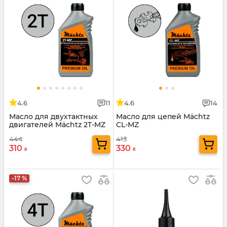
4.6
11
4.6
14
Масло для двухтактных
Масло для цепей Mächtz
двигателей Mächtz 2T-MZ
CL-MZ
444
413
310
330
₴
₴
-17 %