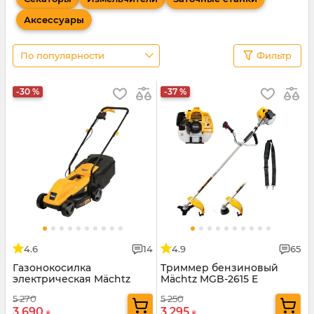
Аксессуары
По популярности
Фильтр
-30 %
-37 %
4.6
14
4.9
65
Газонокосилка
Триммер бензиновый
электрическая Mächtz
Mächtz MGB-2615 E
MLM-3230
5 270
5 250
3 690
3 295
₴
₴