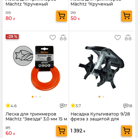
Mächtz "Крученый
Mächtz "Крученый
квадрат с кордом" 3,0 мм
квадрат" 2,4 мм 15 м
115
70
15 м
80
50
₴
₴
-29 %
4.6
7
3.7
18
Леска для триммеров
Насадка Культиватор 9/28
Mächtz "Звезда" 3,0 мм 15 м
фреза з защитой для
бензотриммера
85
1 392
₴
60
₴