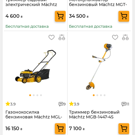
электрический Mächtz
бензиновый Mächtz MGT-
MEB-2100 D
6614
4 600
34 500
₴
₴
Бесплатная доставка
Бесплатная доставка
3.9
9
3.9
11
Газонокосилка
Триммер бензиновый
бензиновая Mächtz MGL-
Mächtz MGB-1447-4S
2041
16 150
7 100
₴
₴