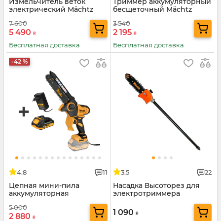
Измельчитель веток
Триммер аккумуляторный
электрический Mächtz
бесщеточный Mächtz
MBM-4525 B
MEB-M2030
7 600
3 540
5 490
2 195
₴
₴
Бесплатная доставка
Бесплатная доставка
-42 %
4.8
11
3.5
22
Цепная мини-пила
Насадка Высоторез для
аккумуляторная
электротриммера
бесщеточная Mächtz MCE-
5 000
M2030+АКБ 2.0А·ч+ЗУ 1.5А
1 090
₴
2 880
₴