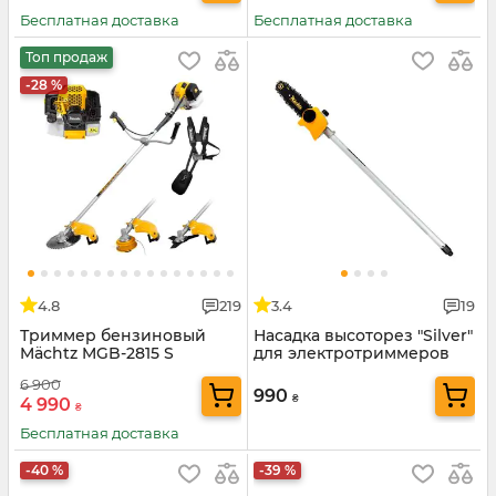
Бесплатная доставка
Бесплатная доставка
Топ продаж
-28 %
4.8
219
3.4
19
Триммер бензиновый
Насадка высоторез "Silver"
Mächtz MGB-2815 S
для электротриммеров
Mächtz
6 900
990
₴
4 990
₴
Бесплатная доставка
-40 %
-39 %