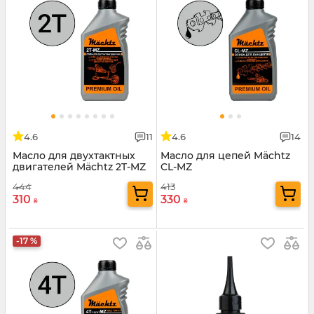
4.6
11
4.6
14
Масло для двухтактных
Масло для цепей Mächtz
двигателей Mächtz 2T-MZ
CL-MZ
444
413
310
330
₴
₴
-17 %