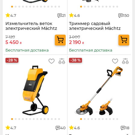
4.7
21
4.6
150
Измельчитель веток
Триммер садовый
электрический Mächtz
электрический Mächtz
MBM-4525 BP
MEB-0732
7 120
3 000
5 450
2 190
₴
₴
Бесплатная доставка
Бесплатная доставка
-28 %
-38 %
4.7
40
4.6
18