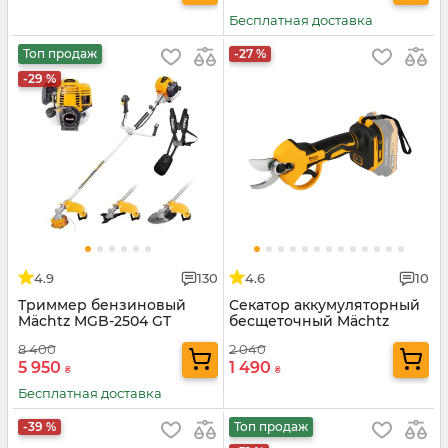
Бесплатная доставка
Топ продаж
-27 %
-29 %
4.9
130
4.6
10
Триммер бензиновый
Секатор аккумуляторный
Mächtz MGB-2504 GT
бесщеточный Mächtz
MSC-M2030
8 400
2 040
5 950
1 490
₴
₴
Бесплатная доставка
-39 %
Топ продаж