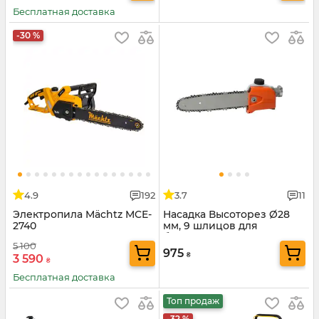
Бесплатная доставка
-30 %
4.9
192
3.7
11
Электропила Mächtz MCE-
Насадка Высоторез Ø28
2740
мм, 9 шлицов для
бензотриммера
5 100
975
₴
3 590
₴
Бесплатная доставка
Топ продаж
-32 %