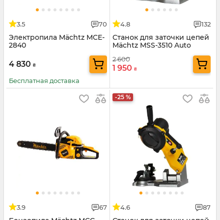
3.5
70
4.8
132
Электропила Mächtz MCE-
Станок для заточки цепей
2840
Mächtz MSS-3510 Auto
2 600
4 830
₴
1 950
₴
Бесплатная доставка
-25 %
3.9
67
4.6
87