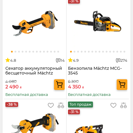
-31 %
4.8
14
4.9
274
Секатор аккумуляторный
Бензопила Mächtz MCG-
бесщеточный Mächtz
3545
MSC-M2050 D
4 080
6 300
2 490
4 350
₴
₴
Бесплатная доставка
Бесплатная доставка
-38 %
Топ продаж
-31 %