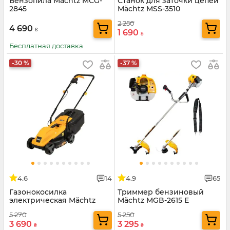
Бензопила Mächtz MCG-
Станок для заточки цепей
2845
Mächtz MSS-3510
2 250
4 690
₴
1 690
₴
Бесплатная доставка
-30 %
-37 %
4.6
14
4.9
65
Газонокосилка
Триммер бензиновый
электрическая Mächtz
Mächtz MGB-2615 E
MLM-3230
5 270
5 250
3 690
3 295
₴
₴