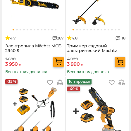
4.7
287
4.8
118
Электропила Mächtz MCE-
Триммер садовый
2940 S
электрический Mächtz
MEB-2000 H
5 800
4 900
3 950
3 990
₴
₴
Бесплатная доставка
Бесплатная доставка
-35 %
Топ продаж
-40 %