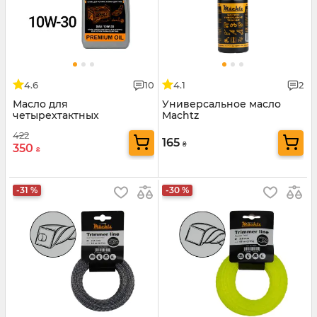
4.6
10
4.1
2
Масло для
Универсальное масло
четырехтактных
Machtz
двигателей Mächtz 4T-
422
SYNTMZ 10W-30
165
₴
350
₴
-31 %
-30 %