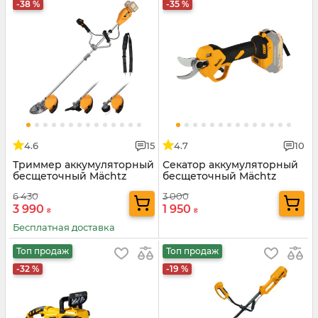
-38 %
-35 %
4.6
15
4.7
10
Триммер аккумуляторный
Секатор аккумуляторный
бесщеточный Mächtz
бесщеточный Mächtz
MEB-M4070 B
MSC-M2040 D
6 430
3 000
3 990
1 950
₴
₴
Бесплатная доставка
Топ продаж
Топ продаж
-32 %
-19 %