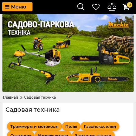
0
Меню
Главная
Садовая техника
Садовая техника
Триммеры и мотокосы
Пилы
Газонокосилки
Секаторы
Измельчители
Заточные станки