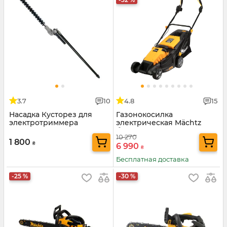
3.7
10
4.8
15
Насадка Кусторез для
Газонокосилка
электротриммера
электрическая Mächtz
бесщеточная MLM-3850 S
10 270
1 800
₴
6 990
₴
Бесплатная доставка
-25 %
-30 %