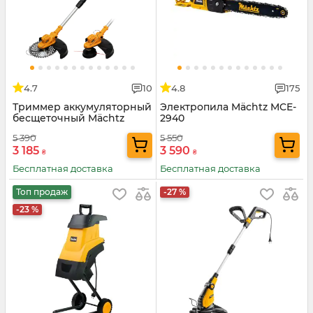
4.7
10
4.8
175
Триммер аккумуляторный
Электропила Mächtz MCE-
бесщеточный Mächtz
2940
MEB-M2030+АКБ 2.0А·ч+ЗУ
5 390
5 550
1.5А
3 185
3 590
₴
₴
Бесплатная доставка
Бесплатная доставка
Топ продаж
-27 %
-23 %