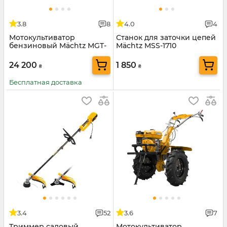
3.8
8
4.0
4
Мотокультиватор
Станок для заточки цепей
бензиновый Mächtz MGT-
Mächtz MSS-1710
5111
24 200
1 850
₴
₴
Бесплатная доставка
3.4
52
3.6
7
Триммер садовый
Мотокультиватор