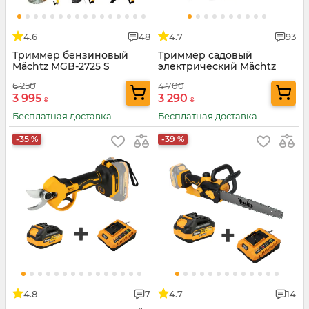
4.6
48
4.7
93
Триммер бензиновый
Триммер садовый
Mächtz MGB-2725 S
электрический Mächtz
MEB-1900
6 250
4 700
3 995
3 290
₴
₴
Бесплатная доставка
Бесплатная доставка
-35 %
-39 %
4.8
7
4.7
14