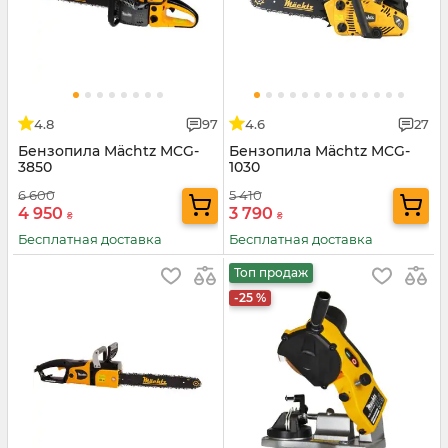
4.8
97
4.6
27
Бензопила Mächtz MCG-
Бензопила Mächtz MCG-
3850
1030
6 600
5 410
4 950
3 790
₴
₴
Бесплатная доставка
Бесплатная доставка
Топ продаж
-25 %