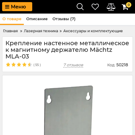
0
Меню
О товаре
Описание
Отзывы (7)
Главная
Лазерная техника
Аксессуары и комплектующие
Крепление настенное металлическое
к магнитному держателю Mächtz
MLA-03
50218
7 отзывов
Код:
(
55
)