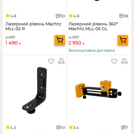
4.8
50
4.8
38
Лазерний рівень Mächtz
Лазерний рівень 360°
MLL-02 R
Mächtz MLL-05 GL
2 250
4 350
1 490
2 950
₴
₴
Безкоштовна доставка
4.5
10
3.4
7