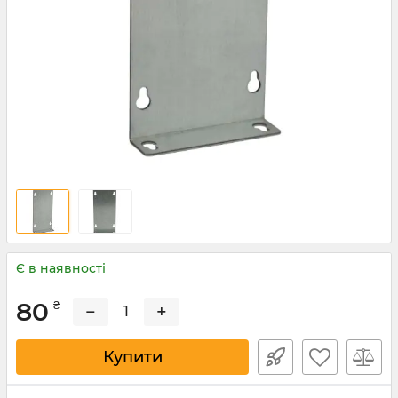
Є в наявності
80
₴
−
+
Купити