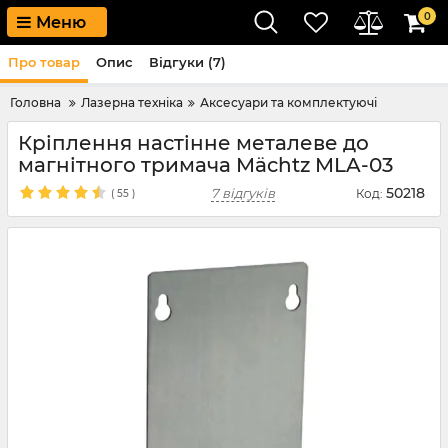
0
Меню
Про товар
Опис
Відгуки (7)
Головна
Лазерна техніка
Аксесуари та комплектуючі
Кріплення настінне металеве до
магнітного тримача Mächtz MLA-03
50218
7 відгуків
Код:
(
55
)