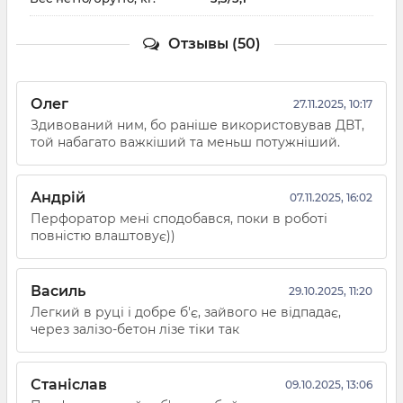
Отзывы (50)
Олег
27.11.2025, 10:17
Здивований ним, бо раніше використовував ДВТ,
той набагато важкіший та меньш потужніший.
Андрій
07.11.2025, 16:02
Перфоратор мені сподобався, поки в роботі
повністю влаштовує))
Василь
29.10.2025, 11:20
Легкий в руці і добре б'є, зайвого не відпадає,
через залізо-бетон лізе тіки так
Станіслав
09.10.2025, 13:06