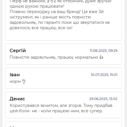
Перф не важкий, а б'є як отбойник, дуже зручно
однією рукою працювати!
Плавно переходжу на ваш бренд! Це вже 3й
інструмент, як і раніше якість повністю
задовольняє, по гарантії поки що звертатися не
довелося, все працює, все ок!
Сергій
11.08.2025, 09:29
Повністю задовільняє, працює нормально 👍
Іван
10.07.2025, 15:01
норм 👌
Денис
29.06.2025, 13:02
Користувався зенитом, але згорів. Тому придбав
цей.Коли- не - коли працюю ним, все супер.