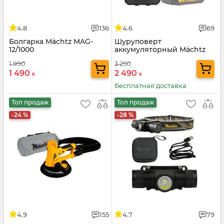
4.8
136
4.6
69
Болгарка Mächtz MAG-
Шуруповерт
12/1000
аккумуляторный Mächtz
MCD-20N-Li
1 990
3 250
1 490
2 490
₴
₴
Бесплатная доставка
Топ продаж
Топ продаж
-24 %
-28 %
4.9
155
4.7
79