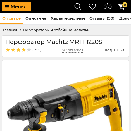
0
Меню
О товаре
Описание
Характеристики
Отзывы (50)
Доку
Главная
Перфораторы и отбойные молотки
Перфоратор Mächtz MRH-1220S
11059
50 отзывов
Код:
(
278
)