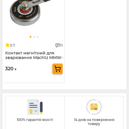
3.7
11
Контакт магнітний для
зварювання Mächtz MMW-
500
320
₴
100% гарантія якості
14 днів на повернення
товару