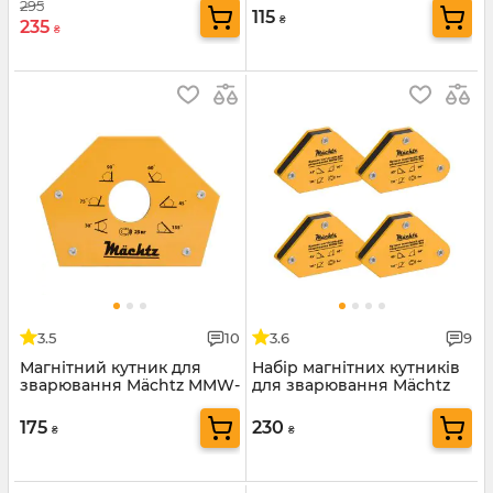
295
115
₴
235
₴
3.5
10
3.6
9
Магнітний кутник для
Набір магнітних кутників
зварювання Mächtz MMW-
для зварювання Mächtz
523
MMW-304
175
230
₴
₴