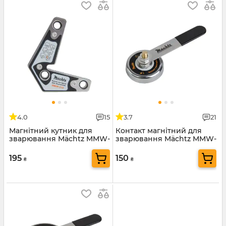
4.0
15
3.7
21
Магнітний кутник для
Контакт магнітний для
зварювання Mächtz MMW-
зварювання Mächtz MMW-
310
200
195
150
₴
₴