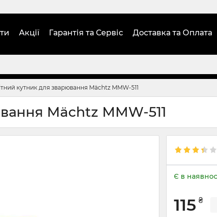
ти
Акції
Гарантія та Сервіс
Доставка та Оплата
тний кутник для зварювання Mächtz MMW-511
ювання Mächtz MMW-511
Є в наявнос
115
₴