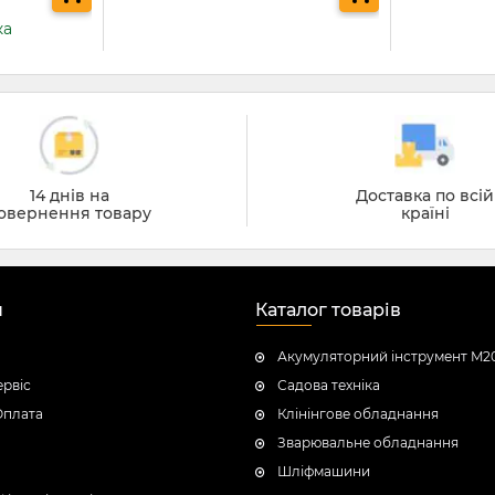
ка
14 днів на
Доставка по всій
овернення товару
країні
н
Каталог товарів
Акумуляторний інструмент M2
ервіс
Садова техніка
Оплата
Клінінгове обладнання
Зварювальне обладнання
Шліфмашини