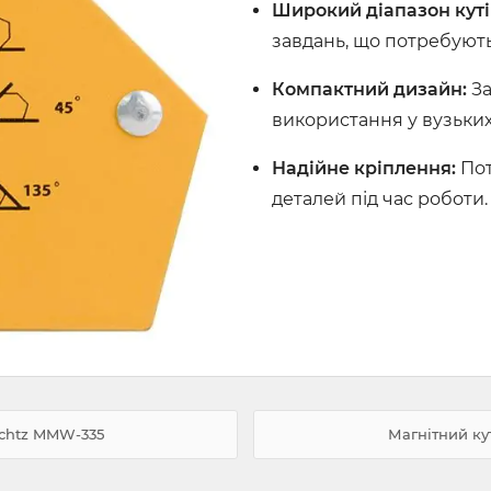
Широкий діапазон куті
завдань, що потребують
Компактний дизайн:
За
використання у вузьких
Надійне кріплення:
Пот
деталей під час роботи.
chtz MMW-335
Магнітний к