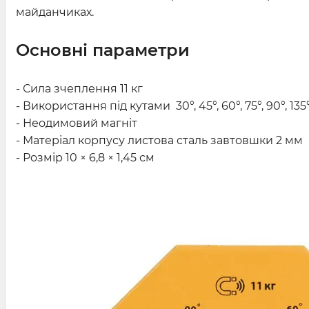
майданчиках.
Основні параметри
- Сила зчеплення 11 кг
- Використання під кутами
30°, 45°, 60°, 75°, 90°, 135
- Неодимовий магніт
- Матеріал корпусу листова сталь завтовшки 2 мм
- Розмір
10 × 6,8 × 1,45 см