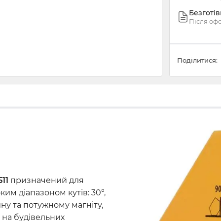
Безготі
Після оф
Поділитися:
511
призначений для
им діапазоном кутів: 30°,
айну та потужному магніту,
а на будівельних