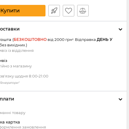
Купити
оставки
Пошта
(
БЕЗКОШТОВНО
від 2000 грн
Відправка
ДЕНЬ У
*.
 без вихідних.
)
віз із
відділення
ивіз
ійно з магазину
зв'язку щодня 8:00‑21:00
 "Генератори"
плати
манні товару
ка картка
оформлення замовлення