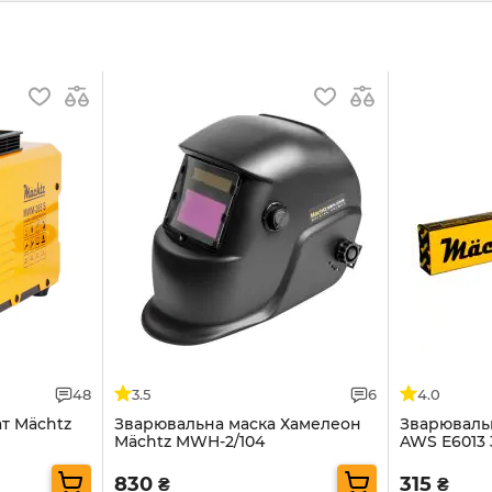
48
3.5
6
4.0
т Mächtz
Зварювальна маска Хамелеон
Зварюваль
Mächtz MWH-2/104
AWS E6013 3
830
315
₴
₴