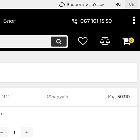
Зворотній зв'язок
Ru
Ua
Блог
067 101 15 50
0
50310
15 відгуків
Код:
(
54
)
ті
−
+