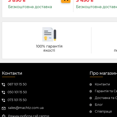
3 890
3 490
₴
₴
Безкоштовна доставка
Безкоштовна достав
100% гарантія
якості
п
Контакти
Про магази
067 101 15 50
Контакти
Гарантія та С
050 101 15 50
Доставка та 
073 101 15 50
Блог
sales@machtz.com.ua
Співпраця
Режим роботи call centre: