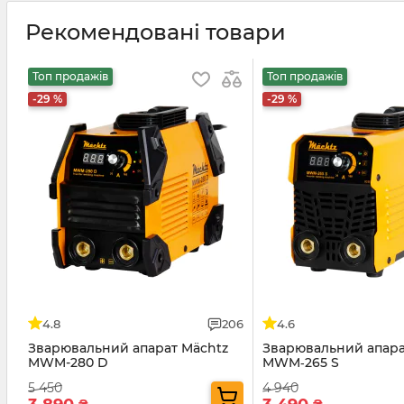
Рекомендовані товари
Топ продажів
Топ продажів
-29 %
-29 %
4.8
206
4.6
Зварювальний апарат Mächtz
Зварювальний апара
MWM-280 D
MWM‑265 S
5 450
4 940