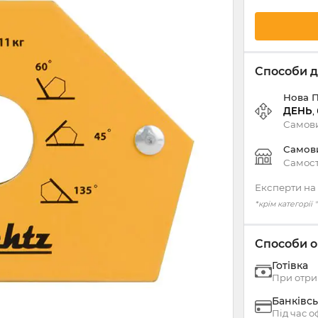
Способи д
Нова 
ДЕНЬ
,
Самови
Самов
Самост
Експерти на 
*крім категорії
Способи о
Готівка
При отри
Банківсь
Під час 