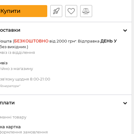
Купити
оставки
Пошта
(
БЕЗКОШТОВНО
від 2000 грн
Відправка
ДЕНЬ У
*.
 без вихідних.
)
віз із
відділення
ивіз
ійно з магазину
зв'язку щодня 8:00‑21:00
 "Генератори"
плати
манні товару
ка картка
оформлення замовлення