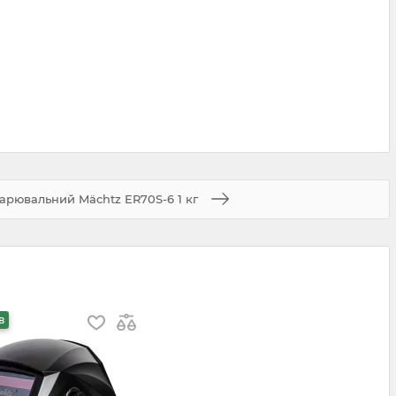
варювальний Mäсhtz ER70S-6 1 кг
в