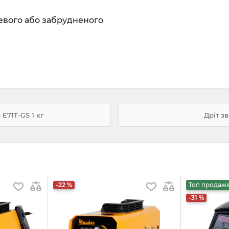
евого або забрудненого
E71T-GS 1 кг
Дріт з
-22 %
Топ продажі
-31 %