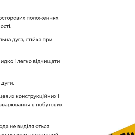
росторових положеннях
ості.
ьна дуга, стійка при
идко і легко відчищати
 дуги.
евих конструкційних і
я зварювання в побутових
ода не виділяються
м знижуючи негативний