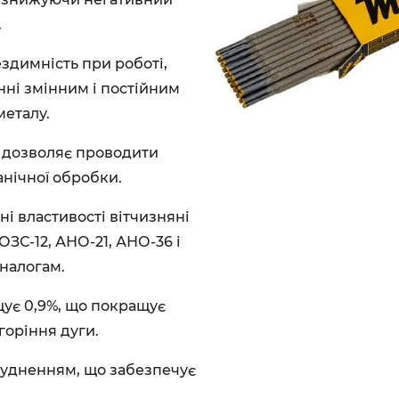
.
ездимність при роботі,
нні змінним і постійним
металу.
у дозволяє проводити
нічної обробки.
і властивості вітчизняні
ЗС-12, АНО-21, АНО-36 і
налогам.
щує 0,9%, що покращує
горіння дуги.
брудненням, що забезпечує