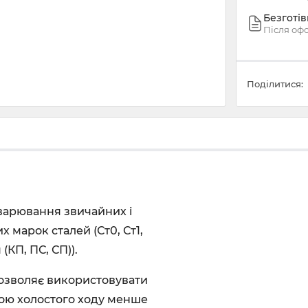
Безготі
Після оф
Поділитися:
варювання звичайних і
 марок сталей (Ст0, Ст1,
 (КП, ПС, СП)).
 дозволяє використовувати
гою холостого ходу менше