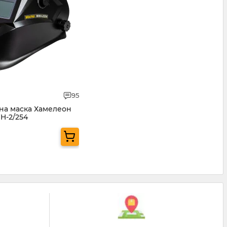
95
на маска Хамелеон
H-2/254