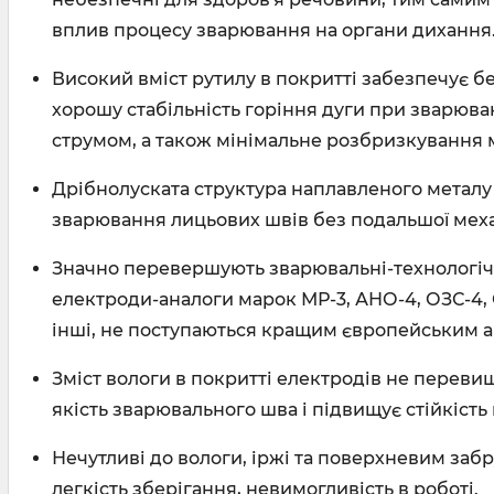
вплив процесу зварювання на органи дихання
Високий вміст рутилу в покритті забезпечує б
хорошу стабільність горіння дуги при зварюва
струмом, а також мінімальне розбризкування 
Дрібнолуската структура наплавленого метал
зварювання лицьових швів без подальшої меха
Значно перевершують зварювальні-технологічн
електроди-аналоги марок МР-3, АНО-4, ОЗС-4, О
інші, не поступаються кращим європейським а
Зміст вологи в покритті електродів не переви
якість зварювального шва і підвищує стійкість 
Нечутливі до вологи, іржі та поверхневим за
легкість зберігання, невимогливість в роботі.