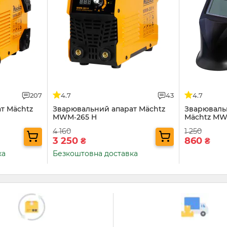
207
4.7
43
4.7
т Mächtz
Зварювальний апарат Mächtz
Зварюваль
MWM‑265 H
Mächtz MW
4 160
1 250
3 250
860
₴
₴
ка
Безкоштовна доставка