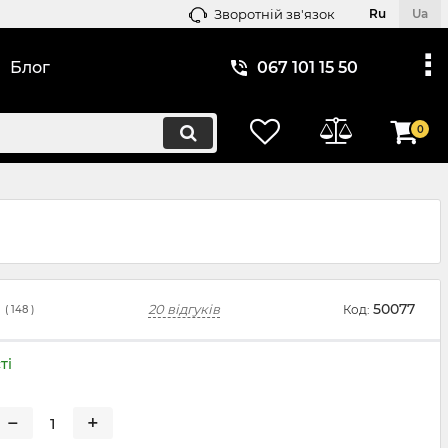
Зворотній зв'язок
Ru
Ua
Блог
067 101 15 50
0
50077
20 відгуків
Код:
(
148
)
ті
−
+