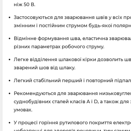
ніж 50 В.
Застосовуються для зварювання швів у всіх п
змінним і постійним струмом будь-якої полярн
Відмінне формування шва, еластична зварювал
різних параметрах робочого струму.
Легке відділення шлакової кірки дозволить шв
зварений шов від шлаку.
Легкий стабільний перший і повторний підпал
Рекомендуються для зварювання низьковуглец
суднобудівних сталей класів A і D, а також дл
умовах.
У процесі горіння рутилового покриття електр
небезпечні для здоров'я речовини, тим сами