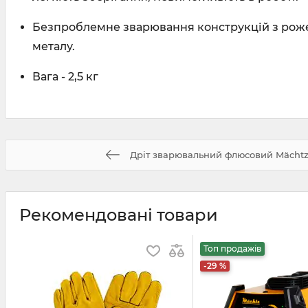
Безпроблемне зварювання конструкцій з рож
металу.
Вага - 2,5 кг
Дріт зварювальний флюсовий Mächtz 
Рекомендовані товари
Топ продажів
-29 %