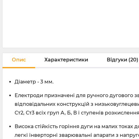
Опис
Характеристики
Відгуки (20)
Діаметр - 3 мм.
Електроди призначені для ручного дугового з
відповідальних конструкцій з низьковуглецевих
Ст2, Ст3 всіх груп А, Б, В і ступенів розкислення
Висока стійкість горіння дуги на малих токах
легкі інверторні зварювальні апарати з напру