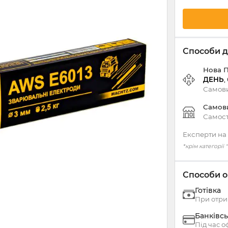
Способи д
Нова 
ДЕНЬ
,
Самови
Самов
Самост
Експерти на 
*крім категорії
Способи о
Готівка
При отри
Банківсь
Під час 