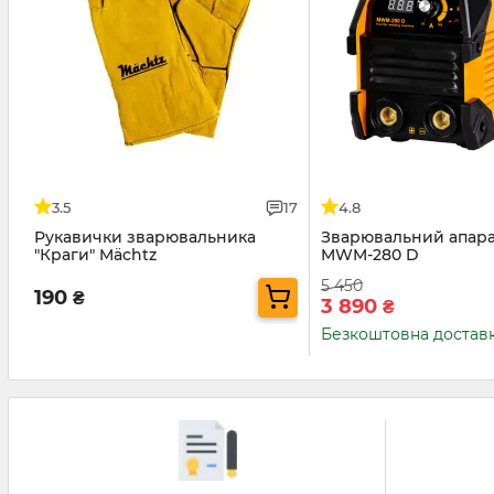
3.5
17
4.8
Рукавички зварювальника
Зварювальний апара
"Краги" Mächtz
MWM-280 D
5 450
190
₴
3 890
₴
Безкоштовна достав