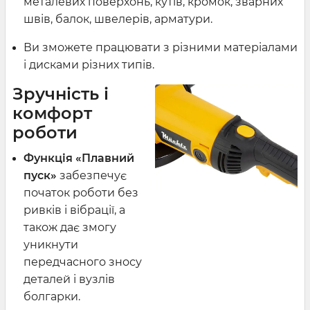
металевих поверхонь, кутів, кромок, зварних
швів, балок, швелерів, арматури.
Ви зможете працювати з різними матеріалами
і дисками різних типів.
Зручність і
комфорт
роботи
Функція «Плавний
пуск»
забезпечує
початок роботи без
ривків і вібрації, а
також дає змогу
уникнути
передчасного зносу
деталей і вузлів
болгарки.