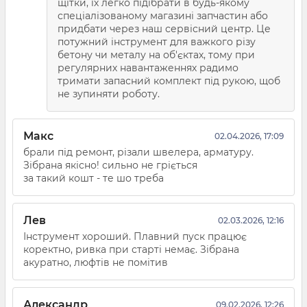
щітки, їх легко підібрати в будь-якому
спеціалізованому магазині запчастин або
придбати через наш сервісний центр. Це
потужний інструмент для важкого різу
бетону чи металу на об'єктах, тому при
регулярних навантаженнях радимо
тримати запасний комплект під рукою, щоб
не зупиняти роботу.
Макс
02.04.2026, 17:09
брали під ремонт, різали швелера, арматуру.
Зібрана якісно! сильно не гріється
за такий кошт - те шо треба
Лев
02.03.2026, 12:16
Інструмент хороший. Плавний пуск працює
коректно, ривка при старті немає. Зібрана
акуратно, люфтів не помітив
Александр
09.02.2026, 12:26