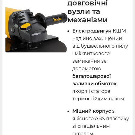
довговічні
вузли та
механізми
Електродвигун
КШМ
надійно захищений
від будівельного пилу
і міжвиткового
замикання за
допомогою
багатошарової
заливки обмоток
якоря і статора
термостійким лаком.
Міцний корпус
з
якісного ABS пластику
зі спеціальним
складом.