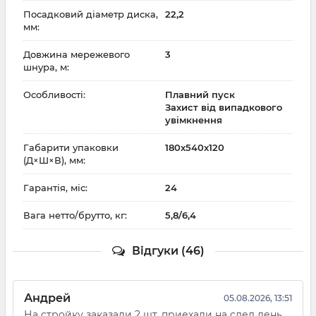
Посадковий діаметр диска,
22,2
мм:
Довжина мережевого
3
шнура, м:
Особливості:
Плавний пуск
Захист від випадкового
увімкнення
Габарити упаковки
180x540x120
(Д×Ш×В), мм:
Гарантія, міс:
24
Вага нетто/брутто, кг:
5,8/6,4
Відгуки (46)
Андрей
05.08.2026, 13:51
На стройку заказали 2 шт, приехали на след день.