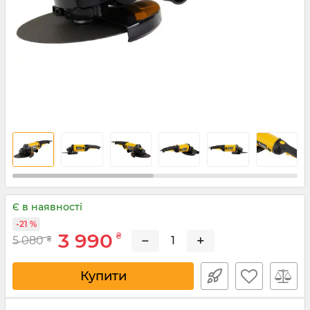
Є в наявності
-21 %
3 990
₴
−
+
5 080
₴
Купити