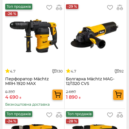
Топ продажів
-29 %
-26 %
4.7
130
4.7
92
Перфоратор Mächtz
Болгарка Mächtz MAG-
MRH‑1920 MAX
12/1320 CVS
6 350
2 680
4 690
1 890
₴
₴
Безкоштовна доставка
Топ продажів
Топ продажів
-24 %
-28 %