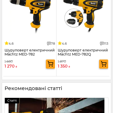
4.6
78
4.6
113
Шуруповерт електричний
Шуруповерт електричний
Mächtz MED-782
Mächtz MED-782Q
1 680
1 870
1 270
1 350
₴
₴
Рекомендовані статті
Статті