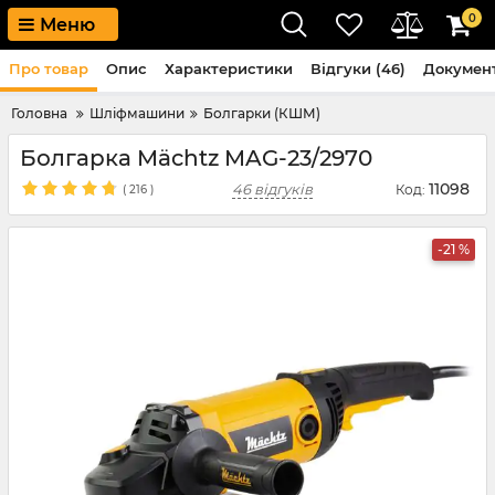
0
Меню
Про товар
Опис
Характеристики
Відгуки (46)
Докумен
Головна
Шліфмашини
Болгарки (КШМ)
Болгарка Mächtz MAG-23/2970
11098
46 відгуків
Код:
(
216
)
-21 %