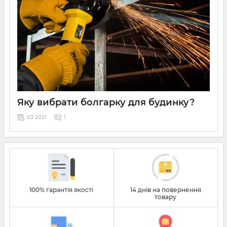
Яку вибрати болгарку для будинку?
03 2021
1
Кутошліфувальна машина або болгарка використовується
як в побуті, так і професійної діяльності. Знадобиться КШМ
для різання, шліфування, зачистки поверхні різних
матеріалів, таких як метал, бетон, камінь і інших матеріалів.
100% гарантія якості
14 днів на повернення
товару