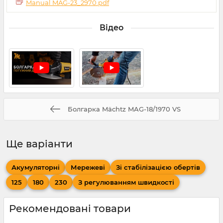
Manual MAG-23_2970.pdf
Відео
Болгарка Mächtz MAG-18/1970 VS
Ще варіанти
Акумуляторні
Мережеві
Зі стабілізацією обертів
125
180
230
З регулюванням швидкості
Рекомендовані товари