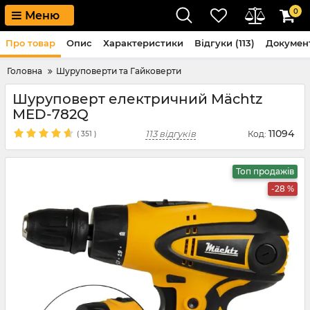
0
Меню
Про товар
Опис
Характеристики
Відгуки (113)
Докумен
Головна
Шуруповерти та Гайковерти
Шуруповерт електричний Mächtz
MED-782Q
11094
113 відгуків
Код:
(
351
)
Топ продажів
-28 %