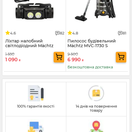
4.6
82
4.8
81
Ліхтар налобний
Пилосос будівельний
світлодіодний Mächtz
Mächtz MVC‑1730 S
MHL-2211 A
1 550
9 500
1 090
6 990
₴
₴
Безкоштовна доставка
100% гарантія якості
14 днів на повернення
товару