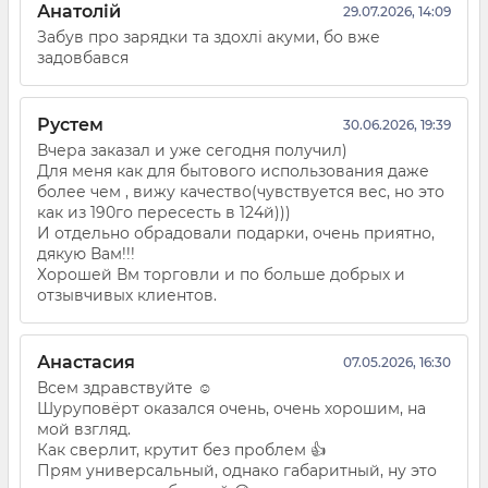
Анатолій
29.07.2026, 14:09
Забув про зарядки та здохлі акуми, бо вже
задовбався
Рустем
30.06.2026, 19:39
Вчера заказал и уже сегодня получил)
Для меня как для бытового использования даже
более чем , вижу качество(чувствуется вес, но это
как из 190го пересесть в 124й)))
И отдельно обрадовали подарки, очень приятно,
дякую Вам!!!
Хорошей Вм торговли и по больше добрых и
отзывчивых клиентов.
Анастасия
07.05.2026, 16:30
Всем здравствуйте ☺️
Шуруповёрт оказался очень, очень хорошим, на
мой взгляд.
Как сверлит, крутит без проблем 👍
Прям универсальный, однако габаритный, ну это