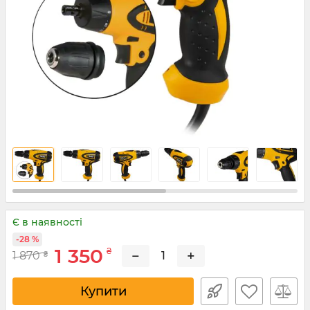
Є в наявності
-28 %
1 350
₴
−
+
1 870
₴
Купити