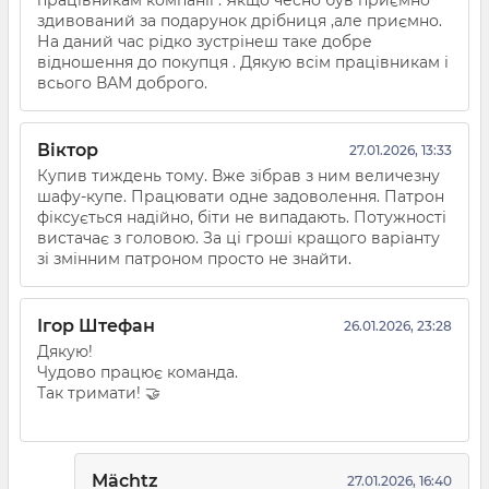
працівникам компанії . Якщо чесно був приємно
здивований за подарунок дрібниця ,але приємно.
На даний час рідко зустрінеш таке добре
відношення до покупця . Дякую всім працівникам і
всього ВАМ доброго.
Віктор
27.01.2026, 13:33
Купив тиждень тому. Вже зібрав з ним величезну
шафу-купе. Працювати одне задоволення. Патрон
фіксується надійно, біти не випадають. Потужності
вистачає з головою. За ці гроші кращого варіанту
зі змінним патроном просто не знайти.
Ігор Штефан
26.01.2026, 23:28
Дякую!
Чудово працює команда.
Так тримати! 🤝
Mächtz
27.01.2026, 16:40