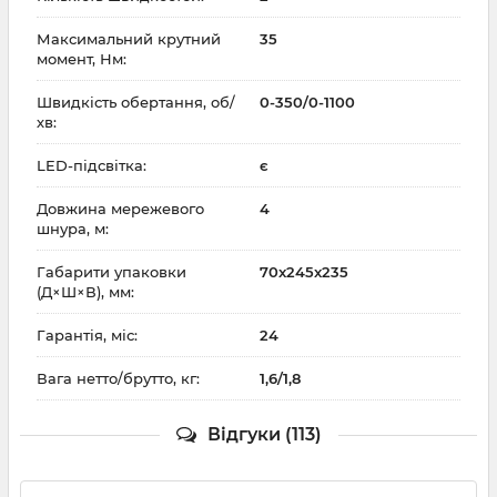
Максимальний крутний
35
момент, Нм:
Швидкість обертання, об/
0-350/0-1100
хв:
LED-підсвітка:
є
Довжина мережевого
4
шнура, м:
Габарити упаковки
70x245x235
(Д×Ш×В), мм:
Гарантія, міс:
24
Вага нетто/брутто, кг:
1,6/1,8
Відгуки (113)