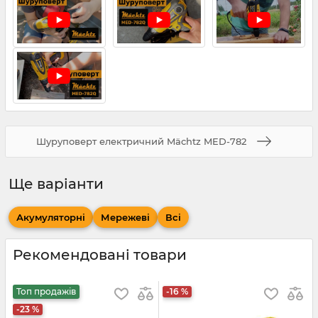
Шуруповерт електричний Mächtz MED-782
Ще варіанти
Акумуляторні
Мережеві
Всі
Рекомендовані товари
Топ продажів
-16 %
-23 %