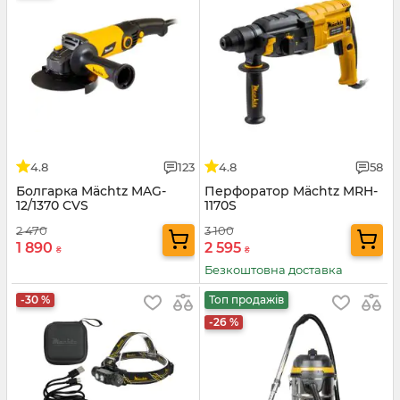
4.8
123
4.8
58
Болгарка Mächtz MAG-
Перфоратор Mächtz MRH-
12/1370 CVS
1170S
2 470
3 100
1 890
2 595
₴
₴
Безкоштовна доставка
-30 %
Топ продажів
-26 %