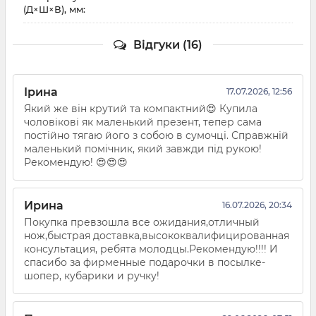
(Д×Ш×В), мм:
Відгуки (16)
Ірина
17.07.2026, 12:56
Який же він крутий та компактний😍 Купила
чоловікові як маленький презент, тепер сама
постійно тягаю його з собою в сумочці. Справжній
маленький помічник, який завжди під рукою!
Рекомендую! 😍😍😍
Ирина
16.07.2026, 20:34
Покупка превзошла все ожидания,отличный
нож,быстрая доставка,высококвалифицированная
консультация, ребята молодцы.Рекомендую!!!! И
спасибо за фирменные подарочки в посылке-
шопер, кубарики и ручку!