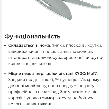
Функціональність
Складається з
: ножа, пилки, плоскої викрутки,
відкривачки для пляшок, знімача ізоляції,
штопора, шила, льодоруба, хрестової викрутки,
кріплення для ключів.
Міцне лезо з нержавіючої сталі X70CrMo17
.
Завдяки поєднанню 0,7% вуглецю, 17% хрому і
добавці молібдену, воно поєднує гостроту
професійного леза з надійним захистом від
корозії. Чудово тримає заточку, не боїться
вологи і навантажень.