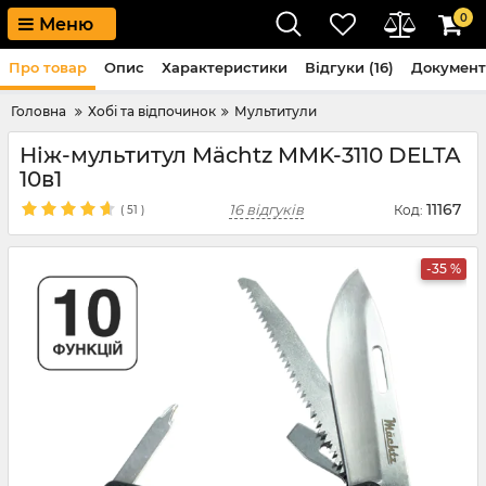
0
Меню
Про товар
Опис
Характеристики
Відгуки (16)
Докумен
Головна
Хобі та відпочинок
Мультитули
Ніж-мультитул Mächtz MMK-3110 DELTA
10в1
11167
16 відгуків
Код:
(
51
)
-35 %