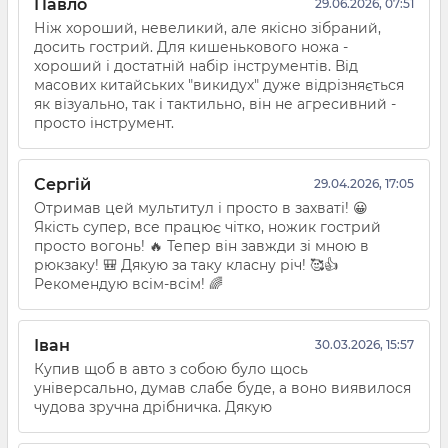
Павло
29.06.2026, 07:51
Ніж хороший, невеликий, але якісно зібраний,
досить гострий. Для кишенькового ножа -
хороший і достатній набір інструментів. Від
масових китайських "викидух" дуже відрізняється
як візуально, так і тактильно, він не агресивний -
просто інструмент.
Сергій
29.04.2026, 17:05
Отримав цей мультитул і просто в захваті! 😀
Якість супер, все працює чітко, ножик гострий
просто вогонь! 🔥 Тепер він завжди зі мною в
рюкзаку! 🎒 Дякую за таку класну річ! 🥰👍
Рекомендую всім-всім! 🌈
Іван
30.03.2026, 15:57
Купив щоб в авто з собою було щось
універсально, думав слабе буде, а воно виявилося
чудова зручна дрібничка. Дякую