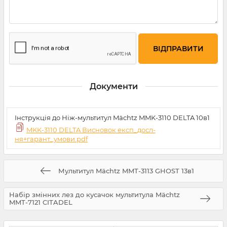
Документи
Інструкція до Ніж-мультитул Mächtz MMK-3110 DELTA 10в1
MKK-3110 DELTA Висновок експ_досл-
ня+гарант_умови.pdf
Мультитул Mächtz MMT-3113 GHOST 13в1
Набір змінних лез до кусачок мультитула Mächtz
MMT-7121 CITADEL