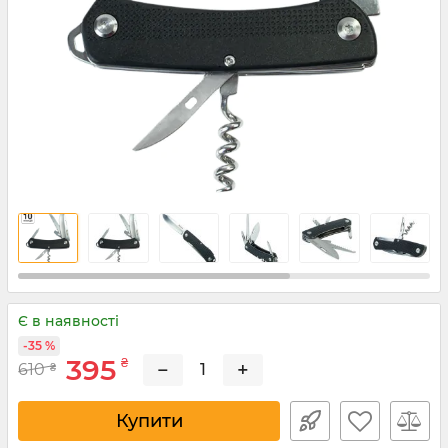
Є в наявності
-35 %
395
₴
−
+
610
₴
Купити