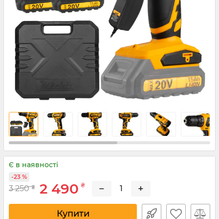
Є в наявності
-23 %
2 490
₴
−
+
3 250
₴
Купити