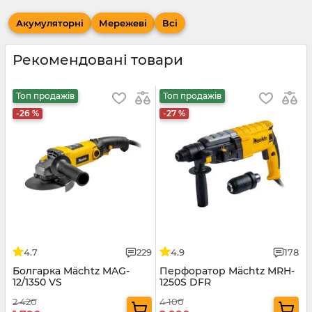
Акумуляторні
Мережеві
Всі
Рекомендовані товари
Топ продажів
Топ продажів
-26 %
-27 %
4.7
229
4.9
178
Болгарка Mächtz MAG-
Перфоратор Mächtz MRH-
12/1350 VS
1250S DFR
2 420
4 100