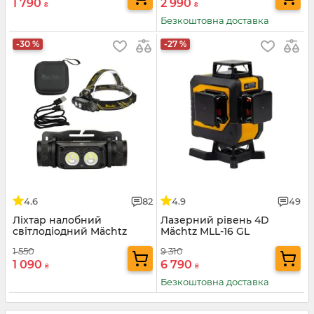
1 790
2 990
₴
₴
Безкоштовна доставка
-30 %
-27 %
4.6
82
4.9
49
Ліхтар налобний
Лазерний рівень 4D
світлодіодний Mächtz
Mächtz MLL-16 GL
MHL-2211 A
1 550
9 310
1 090
6 790
₴
₴
Безкоштовна доставка