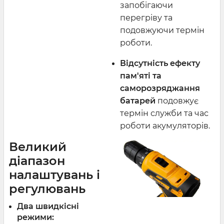
запобігаючи
перегріву та
подовжуючи термін
роботи.
Відсутність ефекту
пам'яті та
саморозряджання
батарей
подовжує
термін служби та час
роботи акумуляторів.
Великий
діапазон
налаштувань і
регулювань
Два швидкісні
режими: