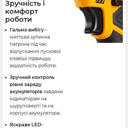
Зручність і
комфорт
роботи
Гальмо вибігу
–
миттєва зупинка
патрона під час
відпускання пускової
клавіші підвищує
акуратність роботи.
Зручний контроль
рівня заряду
акумуляторів
завдяки
індикаторам на
шуруповерті та на
корпусі акумулятора.
Яскраве LED-