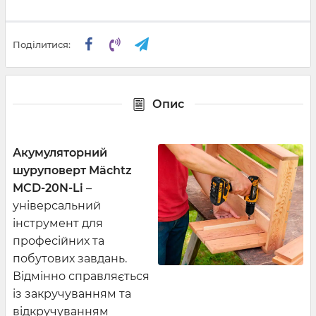
Поділитися:
Опис
Акумуляторний
шуруповерт
Mächtz
MCD-20N-Li
–
універсальний
інструмент для
професійних та
побутових завдань.
Відмінно справляється
із закручуванням та
відкручуванням