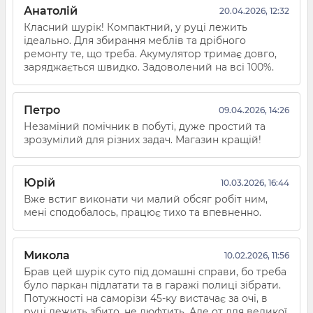
Анатолій
20.04.2026, 12:32
Класний шурік! Компактний, у руці лежить
ідеально. Для збирання меблів та дрібного
ремонту те, що треба. Акумулятор тримає довго,
заряджається швидко. Задоволений на всі 100%.
Петро
09.04.2026, 14:26
Незаміний помічник в побуті, дуже простий та
зрозумілий для різних задач. Магазин кращій!
Юрій
10.03.2026, 16:44
Вже встиг виконати чи малий обсяг робіт ним,
мені сподобалось, працює тихо та впевненно.
Микола
10.02.2026, 11:56
Брав цей шурік суто під домашні справи, бо треба
було паркан підлатати та в гаражі полиці зібрати.
Потужності на саморізи 45-ку вистачає за очі, в
руці лежить збито, не люфтить. Але от для великої