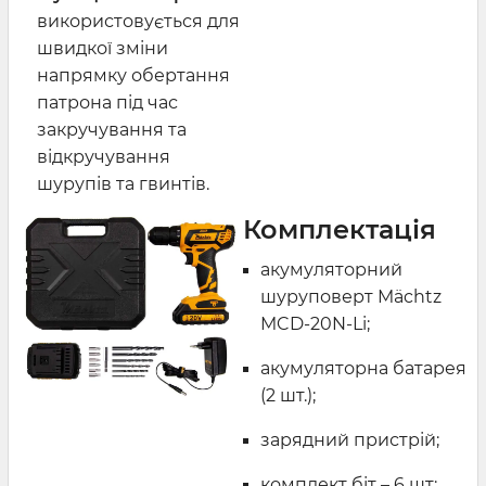
використовується для
швидкої зміни
напрямку обертання
патрона під час
закручування та
відкручування
шурупів та гвинтів.
Комплектація
акумуляторний
шуруповерт Mächtz
MCD-20N-Li;
акумуляторна батарея
(2 шт.);
зарядний пристрій;
комплект біт – 6 шт;