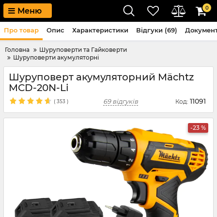
0
Меню
Про товар
Опис
Характеристики
Відгуки (69)
Докумен
Головна
Шуруповерти та Гайковерти
Шуруповерти акумуляторні
Шуруповерт акумуляторний Mächtz
MCD-20N-Li
11091
69 відгуків
Код:
(
353
)
-23 %