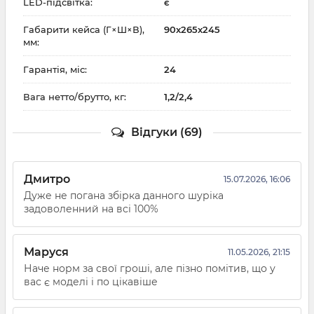
LED-підсвітка:
є
Габарити кейса (Г×Ш×В),
90х265х245
мм:
Гарантія, міс:
24
Вага нетто/брутто, кг:
1,2/2,4
Відгуки (69)
Дмитро
15.07.2026, 16:06
Дуже не погана збірка данного шуріка
задоволенний на всі 100%
Маруся
11.05.2026, 21:15
Наче норм за свої гроші, але пізно помітив, що у
вас є моделі і по цікавіше