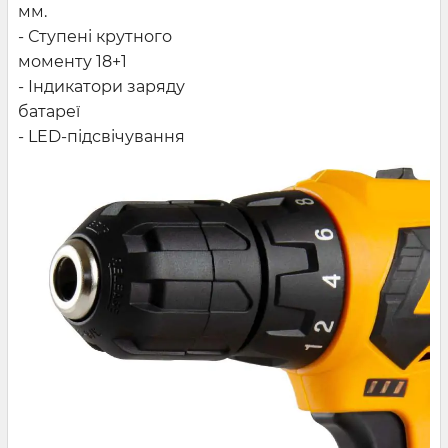
мм.
- Ступені крутного
моменту 18+1
- Індикатори заряду
батареї
- LED-підсвічування