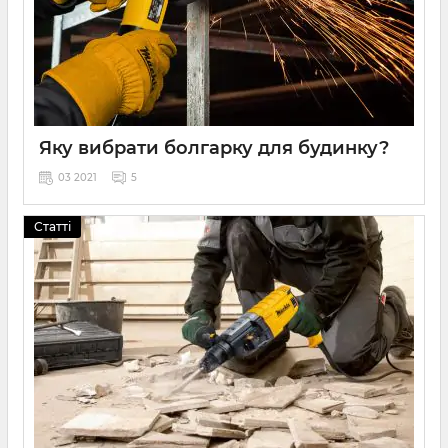
Яку вибрати болгарку для будинку?
03 2021
5
Кутошліфувальна машина або болгарка використовується
як в побуті, так і професійної діяльності. Знадобиться
Статті
КШМ для різання, шліфування, зачистки поверхні різних
матеріалів, таких як метал, бетон, камінь і інших матеріалів.