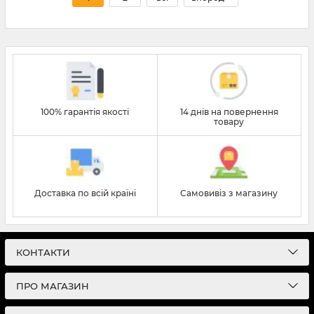
дозволить в майбутньому уникнути проблем зі стрижкою,
доглядом.
100% гарантія якості
14 днів на повернення
товару
Доставка по всій країні
Самовивіз з магазину
КОНТАКТИ
ПРО МАГАЗИН