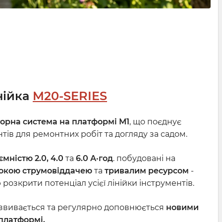
нійка
M20-SERIES
орна система на платформі М1
, що поєднує
ів для ремонтних робіт та догляду за садом.
ємністю 2.0, 4.0
та
6.0 А·год
. побудовані на
сокою струмовіддачею
та
тривалим ресурсом
-
озкрити потенціал усієї лінійки інструментів.
звивається та регулярно доповнюється
новими
платформі.