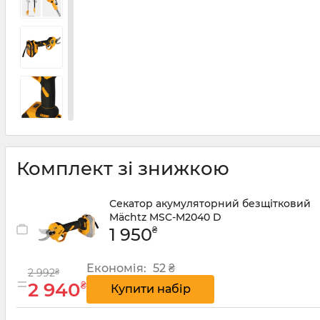
Комплект зі знижкою
Секатор акумуляторний безщітковий
Mächtz MSC-M2040 D
₴
1 950
Економія:
52 ₴
2 992
₴
=
2 940
₴