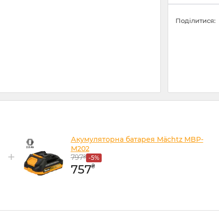
Поділитися:
Акумуляторна батарея Mächtz MBP-
M202
+
797
₴
-5%
₴
757