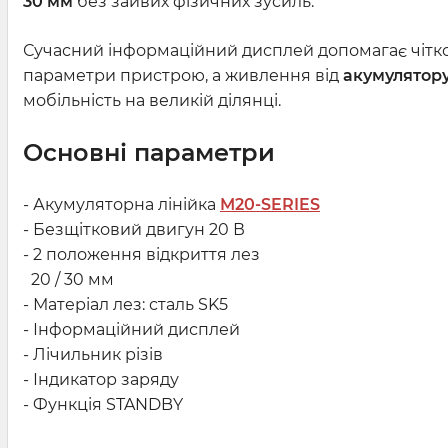
30 мм
без зайвих фізичних зусиль.
Сучасний інформаційний дисплей допомагає чітк
параметри пристрою, а живлення від
акумулятор
мобільність на великій ділянці.
Основні параметри
- Акумуляторна лінійка
M20-SERIES
- Безщітковий двигун 20 В
- 2 положення відкриття лез
20 / 30 мм
- Матеріал лез: сталь SK5
- Інформаційний дисплей
- Лічильник різів
- Індикатор заряду
- Функція STANDBY