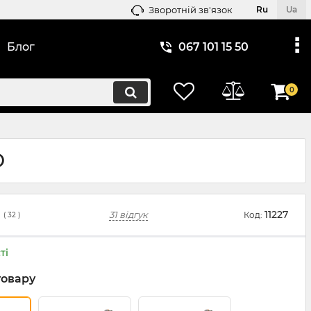
Зворотній зв'язок
Ru
Ua
Блог
067 101 15 50
0
D
11227
31 відгук
Код:
(
32
)
ті
товару