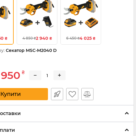
50
2 940
4 025
4 850
6 450
₴
₴
₴
₴
₴
у:
Секатор MSC-M2040 D
 950
₴
−
+
Купити
оставки
плати