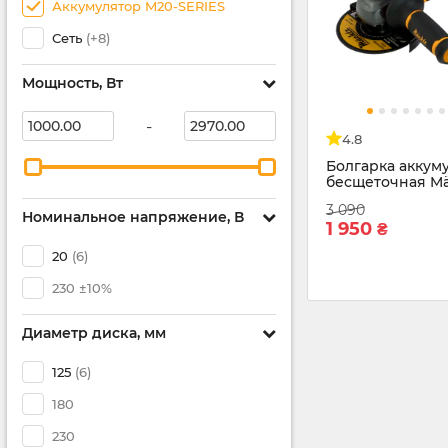
Аккумулятор M20-SERIES
Сеть
(+8)
Мощность, Вт
-
4.8
Болгарка аккум
бесщеточная Mä
M2050 N
3 090
Номинальное напряжение, В
1 950
₴
20
(6)
230 ±10%
Диаметр диска, мм
125
(6)
180
230