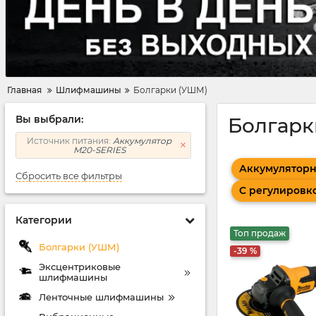
Главная
Шлифмашины
Болгарки (УШМ)
Вы выбрали:
Болгарк
Источник питания:
Аккумулятор
M20-SERIES
Аккумулятор
Сбросить все фильтры
С регулировк
Категории
Топ продаж
Болгарки (УШМ)
-39 %
Эксцентриковые
шлифмашины
Ленточные шлифмашины