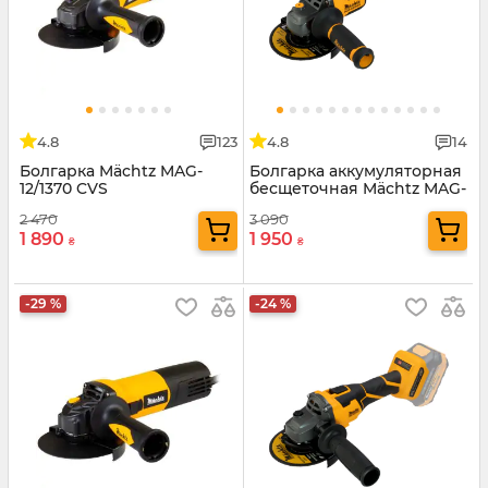
4.8
123
4.8
14
Болгарка Mächtz MAG-
Болгарка аккумуляторная
12/1370 CVS
бесщеточная Mächtz MAG-
M2050 N
2 470
3 090
1 890
1 950
₴
₴
-29 %
-24 %