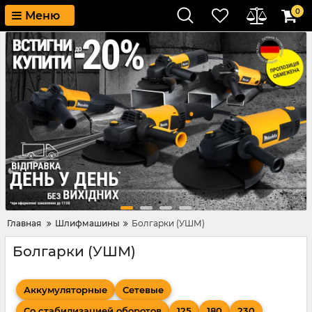
0
Меню
Главная
Шлифмашины
Болгарки (УШМ)
Болгарки (УШМ)
Аккумуляторные
Сетевые
Со стабилизацией оборотов
125
180
230