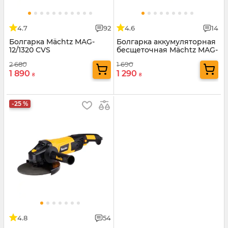
4.7
92
4.6
14
Болгарка Mächtz MAG-
Болгарка аккумуляторная
12/1320 CVS
бесщеточная Mächtz MAG-
M2030
2 680
1 690
1 890
1 290
₴
₴
-25 %
4.8
54