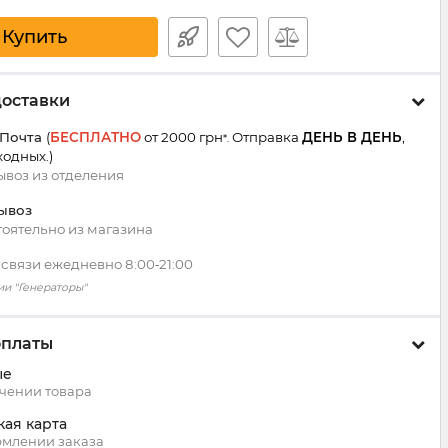
Купить
доставки
 Почта
(
БЕСПЛАТНО
от 2000 грн
Отправка
ДЕНЬ В ДЕНЬ
,
*.
ходных.
)
воз из
отделения
ывоз
оятельно из магазина
 связи ежедневно 8:00‑21:00
ии "Генераторы"
оплаты
ые
чении товара
кая карта
млении заказа