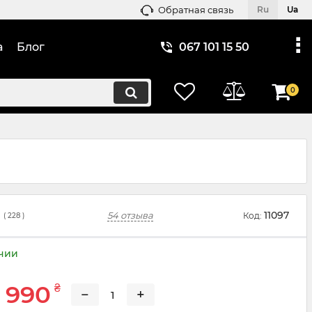
Обратная связь
Ru
Ua
а
Блог
067 101 15 50
0
11097
54 отзыва
Код:
(
228
)
ичии
 990
₴
−
+