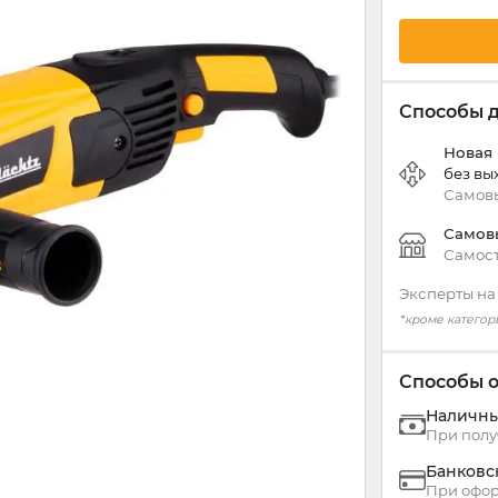
Способы 
Новая
без вы
Самовы
Самов
Самост
Эксперты на
*кроме категор
Способы 
Наличн
При полу
Банковс
При офор