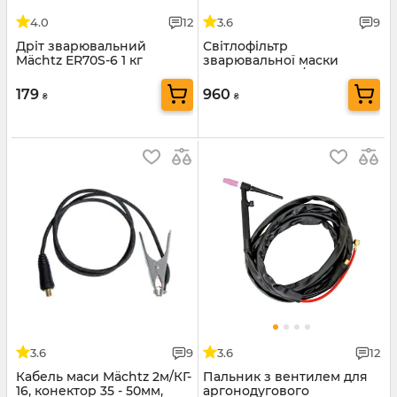
4.0
12
3.6
9
Дріт зварювальний
Світлофільтр
Mäсhtz ER70S-6 1 кг
зварювальної маски
Mächtz MWH-4/306 PRO
179
960
₴
₴
3.6
9
3.6
12
Кабель маси Mächtz 2м/КГ-
Пальник з вентилем для
16, конектор 35 - 50мм,
аргонодугового