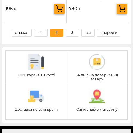
310
Mächtz MWH-2/104
195
480
₴
₴
« назад
1
2
3
всі
вперед »
100% гарантія якості
14 днів на повернення
товару
Доставка по всій країні
Самовивіз з магазину