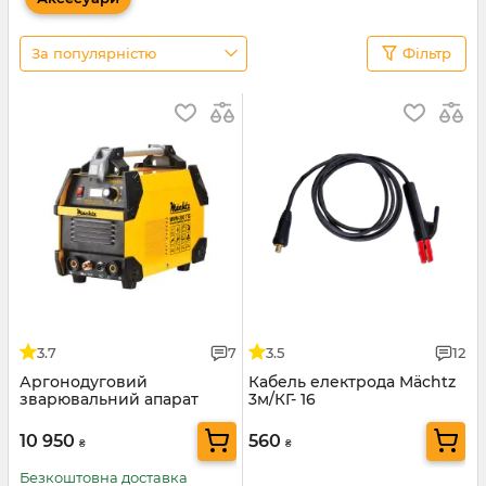
За популярністю
Фільтр
3.7
7
3.5
12
Аргонодуговий
Кабель електрода Mächtz
зварювальний апарат
3м/КГ- 16
Mächtz MWM-300 TIG
10 950
560
₴
₴
Безкоштовна доставка