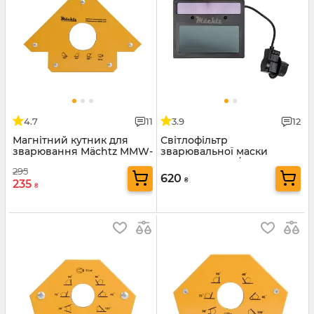
4.7
11
3.9
12
Магнітний кутник для
Світлофільтр
зварювання Mächtz MMW-
зварювальної маски
335
Mächtz MWH-2/254
295
620
₴
235
₴