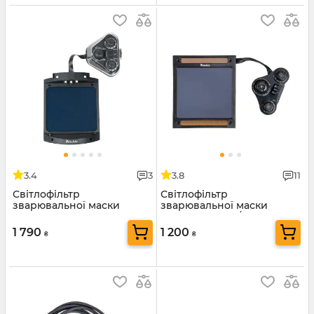
3.4
3
3.8
11
Світлофільтр
Світлофільтр
зварювальної маски
зварювальної маски
Mächtz MWH-3124 PRO
Mächtz MWH-4/309 PRO
1 790
1 200
₴
₴