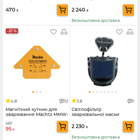
300А
зварювання TIG, ТМ
Mächtz
470
2 240
₴
₴
Безкоштовна доставка
-21 %
4.8
12
3.8
1
Магнітний кутник для
Світлофільтр
зварювання Mächtz MMW-
зварювальної маски
311
Mächtz MWH-3126 S PRO
120
2 230
₴
95
₴
Безкоштовна доставка