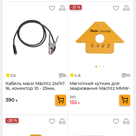
-21 %
3.6
6
4.8
15
Кабель маси Mächtz 2м/КГ-
Магнітний кутник для
16, конектор 10 - 25мм,
зварювання Mächtz MMW-
300А
323
195
390
₴
155
₴
-20 %