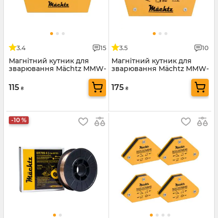
3.4
15
3.5
10
Магнітний кутник для
Магнітний кутник для
зварювання Mächtz MMW-
зварювання Mächtz MMW-
511
523
115
175
₴
₴
-10 %