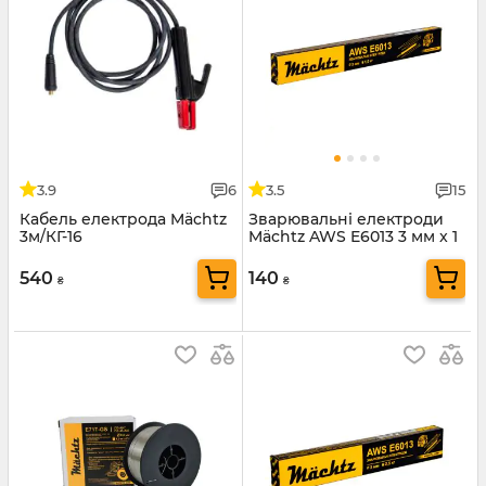
3.9
6
3.5
15
Кабель електрода Mächtz
Зварювальні електроди
3м/КГ-16
Mächtz AWS E6013 3 мм x 1
кг
540
140
₴
₴