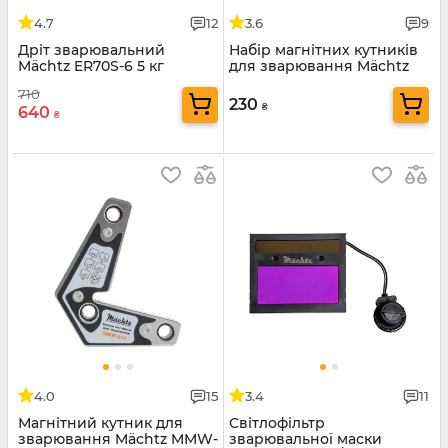
4.7
12
3.6
9
Дріт зварювальний
Набір магнітних кутників
Mäсhtz ER70S-6 5 кг
для зварювання Mächtz
MMW-304
710
230
₴
640
₴
4.0
15
3.4
11
Магнітний кутник для
Світлофільтр
зварювання Mächtz MMW-
зварювальної маски