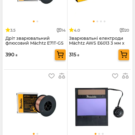
3.5
14
4.0
20
Дріт зварювальний
Зварювальні електроди
флюсовий Mächtz E71T-GS
Mächtz AWS E6013 3 мм x
1 кг
2,5 кг
390
315
₴
₴