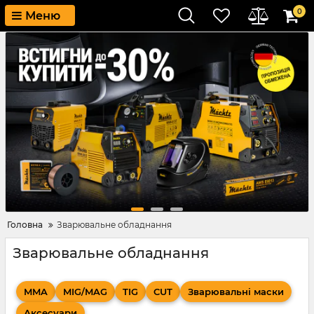
0
Меню
Головна
Зварювальне обладнання
Зварювальне обладнання
MMA
MIG/MAG
TIG
CUT
Зварювальні маски
Аксесуари